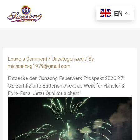
Skip
to
EN
content
Leave a Comment
/
Uncategorized
/ By
michaelhxg1979@gmail.com
Entdecke den Sunsong Feuerwerk Prospekt 2026 27!
CE-zertifizierte Batterien direkt ab Werk für Händler &
Pyro-Fans. Jetzt Qualität sichern!